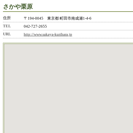
さかや栗原
住所
〒194-0045 東京都 町田市南成瀬1-4-6
TEL
042-727-2655
URL
http://www.sakaya-kurihara.jp