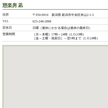
憩楽房 凪
住所
〒950-0916 新潟県 新潟市中央区米山2-1-3
TEL
025-248-2888
定休日
日曜（連休にかかる場合は連休の最終日）
営業時間
［月～木曜］17時～24時（L.O.23時）
［金～土曜・祝前日］～翌1時まで（L.O.24時）