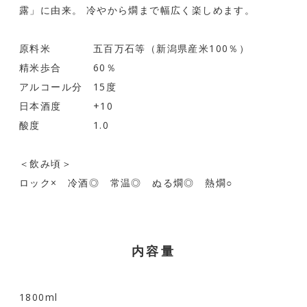
露」に由来。 冷やから燗まで幅広く楽しめます。
原料米 五百万石等（新潟県産米100％）
精米歩合 60％
アルコール分 15度
日本酒度 +10
酸度 1.0
＜飲み頃＞
ロック× 冷酒◎ 常温◎ ぬる燗◎ 熱燗○
内容量
1800ml