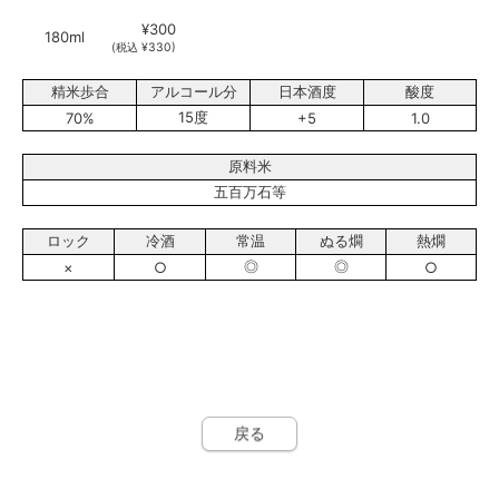
¥300
180ml
(税込 ¥330)
精米歩合
アルコール分
日本酒度
酸度
15度
70%
+5
1.0
原料米
五百万石等
ロック
冷酒
常温
ぬる燗
熱燗
◎
◎
×
○
○
戻る